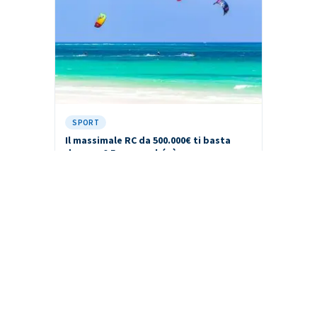
SPORT
Il massimale RC da 500.000€ ti basta
davvero? Ecco perché sì
28 Lug 2026
13 min
24hassistance