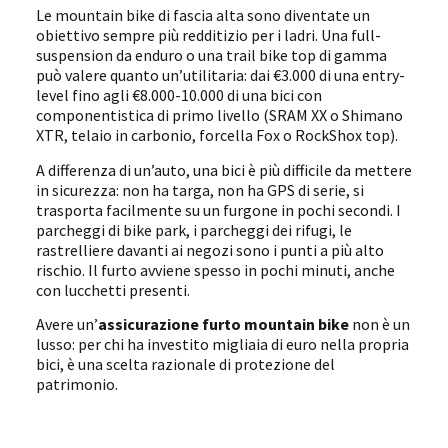
Le mountain bike di fascia alta sono diventate un
obiettivo sempre più redditizio per i ladri. Una full-
suspension da enduro o una trail bike top di gamma
può valere quanto un’utilitaria: dai €3.000 di una entry-
level fino agli €8.000-10.000 di una bici con
componentistica di primo livello (SRAM XX o Shimano
XTR, telaio in carbonio, forcella Fox o RockShox top).
A differenza di un’auto, una bici è più difficile da mettere
in sicurezza: non ha targa, non ha GPS di serie, si
trasporta facilmente su un furgone in pochi secondi. I
parcheggi di bike park, i parcheggi dei rifugi, le
rastrelliere davanti ai negozi sono i punti a più alto
rischio. Il furto avviene spesso in pochi minuti, anche
con lucchetti presenti.
Avere un’
assicurazione furto mountain bike
non è un
lusso: per chi ha investito migliaia di euro nella propria
bici, è una scelta razionale di protezione del
patrimonio.