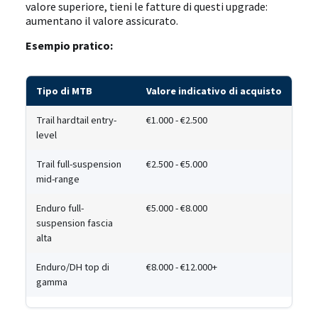
valore superiore, tieni le fatture di questi upgrade:
aumentano il valore assicurato.
Esempio pratico:
Tipo di MTB
Valore indicativo di acquisto
Trail hardtail entry-
€1.000 - €2.500
level
Trail full-suspension
€2.500 - €5.000
mid-range
Enduro full-
€5.000 - €8.000
suspension fascia
alta
Enduro/DH top di
€8.000 - €12.000+
gamma