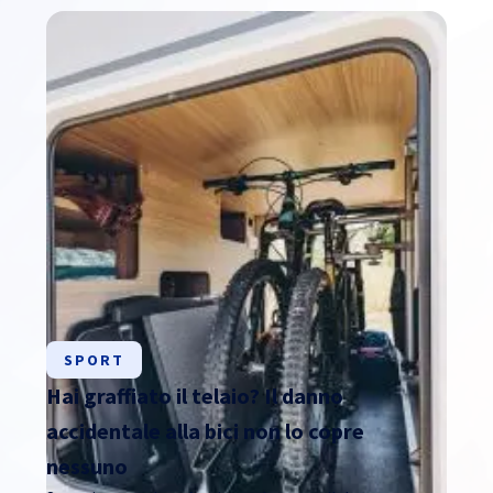
SPORT
Hai graffiato il telaio? Il danno
accidentale alla bici non lo copre
nessuno